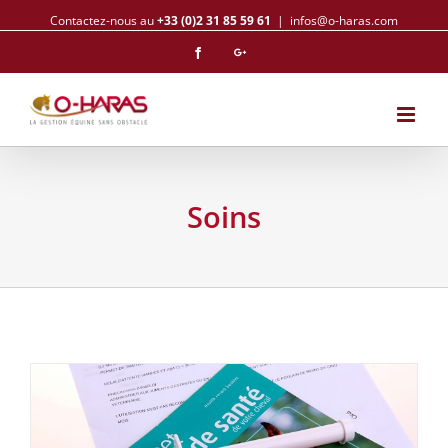
Contactez-nous au
+33 (0)2 31 85 59 61
|
infos@o-haras.com
Facebook
Googleplus
Soins