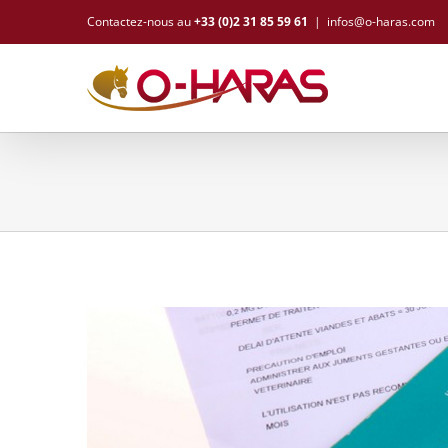
Contactez-nous au
+33 (0)2 31 85 59 61
|
infos@o-haras.com
Voir
l'image
agrandie