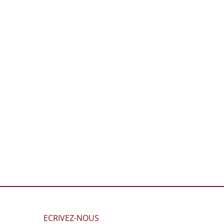
Suivi gynécologique des
Récupération des rés
juments
des courses
18 h 30 min
14 h 18 min
|
0 commentaire
ECRIVEZ-NOUS