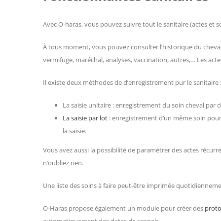
Avec O-haras, vous pouvez suivre tout le sanitaire (actes et 
À
tous moment, vous pouvez consulter l’historique du cheval. 
vermifuge, maréchal, analyses, vaccination, autres,… Les act
Il existe deux méthodes de d’enregistrement pur le sanitaire 
La saisie unitaire : enregistrement du soin cheval par 
La saisie par lot
: enregistrement d’un même soin pour
la saisie.
Vous avez aussi la possibilité de paramétrer des actes récurre
n’oubliez rien.
Une liste des soins à faire peut-être imprimée quotidiennemen
O-Haras propose également un module pour créer des
proto
automatiquement des dates de rappels.