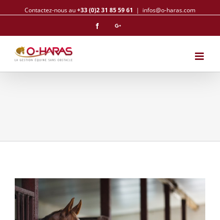
Contactez-nous au
+33 (0)2 31 85 59 61
|
infos@o-haras.com
Facebook
Googleplus
Voir
l'image
agrandie