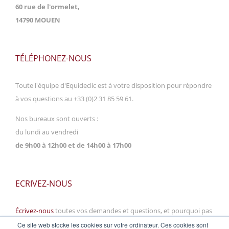
60 rue de l'ormelet,
14790 MOUEN
TÉLÉPHONEZ-NOUS
Toute l'équipe d'Equideclic est à votre disposition pour répondre
à vos questions au +33 (0)2 31 85 59 61.
Nos bureaux sont ouverts :
du lundi au vendredi
de 9h00 à 12h00 et de 14h00 à 17h00
ECRIVEZ-NOUS
Écrivez-nous
toutes vos demandes et questions, et pourquoi pas
vos suggestions ! Nous nous ferons un plaisir de vous répondre
Ce site web stocke les cookies sur votre ordinateur. Ces cookies sont