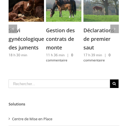
Suivi
Gestion des
Déclarations
Fa
gynécologique
contrats de
de premier
14 h
com
des juments
monte
saut
18 h 30 min
11 h 36 min
|
0
17 h 39 min
|
0
commentaire
commentaire
Solutions
Centre de Mise en Place