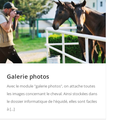
Galerie photos
Avec le module "galerie photos", on attache toutes
les images concernant le cheval. Ainsi stockées dans
le dossier informatique de l'équidé, elles sont faciles
à [...]