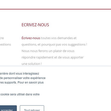
ECRIVEZ-NOUS
tre
Écrivez-nous
toutes vos demandes et
uestions
questions, et pourquoi pas vos suggestions !
Nous nous ferons un plaisir de vous
répondre rapidement et de vous apporter
une solution !
h00
manière dont vous interagissez
 de personnaliser votre expérience
tres supports. Pour en savoir plus
l cookie sera utilisé dans votre
t accepter
Tout refuser