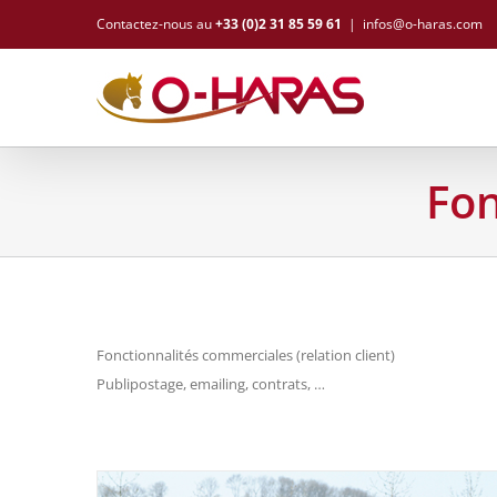
Contactez-nous au
+33 (0)2 31 85 59 61
|
infos@o-haras.com
Fon
Fonctionnalités commerciales (relation client)
Publipostage, emailing, contrats, …