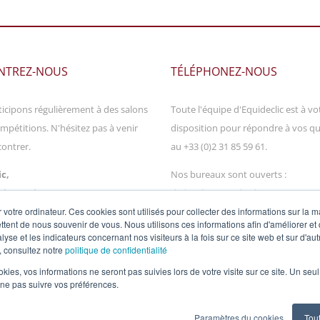
NTREZ-NOUS
TÉLÉPHONEZ-NOUS
icipons régulièrement à des salons
Toute l'équipe d'Equideclic est à vo
mpétitions. N'hésitez pas à venir
disposition pour répondre à vos q
ontrer.
au +33 (0)2 31 85 59 61.
c,
Nos bureaux sont ouverts :
 l'ormelet,
du lundi au vendredi
OUEN
de 9h00 à 12h00 et de 14h00 à 17
 votre ordinateur. Ces cookies sont utilisés pour collecter des informations sur la 
ttent de nous souvenir de vous. Nous utilisons ces informations afin d'améliorer et
lyse et les indicateurs concernant nos visiteurs à la fois sur ce site web et sur d'au
, consultez notre
politique de confidentialité
ookies, vos informations ne seront pas suivies lors de votre visite sur ce site. Un seu
 ne pas suivre vos préférences.
Paramètres du cookies
Tou